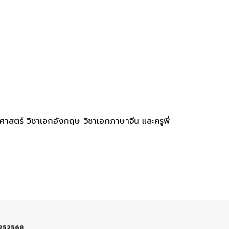
าสตร์ วิชาเอกอังกฤษ วิชาเอกภาษาจีน และครูพี่
4-252568