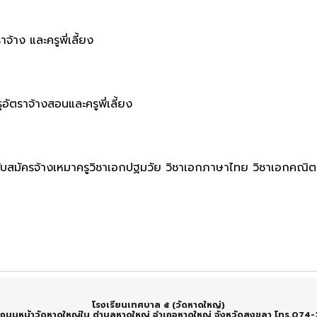
าจ้าง และครูพี่เลี้ยง
รูอัตราจ้างสอนและครูพี่เลี้ยง
รับสมัครจ้างเหมาครูวิชาเอกปฐมวัย วิชาเอกภาษาไทย วิชาเอกคณิตศ
โรงเรียนเทศบาล ๕ (วัดหาดใหญ่)
2 ถนนหน้าวัดหาดใหญ่ใน ตำบลหาดใหญ่ อำเภอหาดใหญ่ จังหวัดสงขลา โทร.07